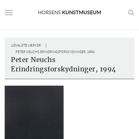
Skip
to
HORSENS
KUNSTMUSEUM
content
|
UDVALGTE VÆRKER
PETER NEUCHS ERINDRINGSFORSKYDNINGER, 1994
Peter Neuchs
Erindringsforskydninger, 1994