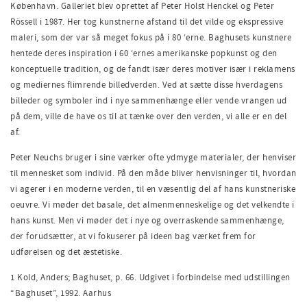
København. Galleriet blev oprettet af Peter Holst Henckel og Peter
Rössell i 1987. Her tog kunstnerne afstand til det vilde og ekspressive
maleri, som der var så meget fokus på i 80 ‘erne. Baghusets kunstnere
hentede deres inspiration i 60 ‘ernes amerikanske popkunst og den
konceptuelle tradition, og de fandt især deres motiver især i reklamens
og mediernes flimrende billedverden. Ved at sætte disse hverdagens
billeder og symboler ind i nye sammenhænge eller vende vrangen ud
på dem, ville de have os til at tænke over den verden, vi alle er en del
af.
Peter Neuchs bruger i sine værker ofte ydmyge materialer, der henviser
til mennesket som individ. På den måde bliver henvisninger til, hvordan
vi agerer i en moderne verden, til en væsentlig del af hans kunstneriske
oeuvre. Vi møder det basale, det almenmenneskelige og det velkendte i
hans kunst. Men vi møder det i nye og overraskende sammenhænge,
der forudsætter, at vi fokuserer på ideen bag værket frem for
udførelsen og det æstetiske.
1 Kold, Anders; Baghuset, p. 66. Udgivet i forbindelse med udstillingen
“Baghuset”, 1992. Aarhus