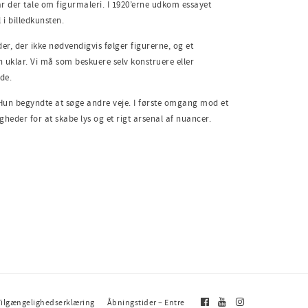
r der tale om figur­maleri. I 1920’erne udkom essayet
i billedkunsten.
er, der ikke nødvendigvis følger figurerne, og et
en uklar. Vi må som beskuere selv konstruere eller
de.
. Hun begyndte at søge andre veje. I første omgang mod et
eder for at skabe lys og et rigt arsenal af nuancer.
Tilgængelighedserklæring
Åbningstider – Entre