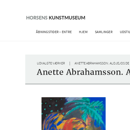
Skip
to
content
HORSENS
KUNSTMUSEUM
ÅBNINGSTIDER – ENTRE
HJEM
SAMLINGER
UDSTI
|
UDVALGTE VÆRKER
ANETTE ABRAHAMSSON. ALOJEJOS DE 
Anette Abrahamsson. Al