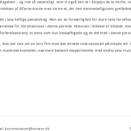
elsen – og nok så væ­sentligt, som vi også kan se i Alojejos de la noche, va
ndelsen af 80’erne kunne man skrive et, der hed menneskefigurens genfødsel 
 i løse heftige pen­selstrøg. Man ser en forkærlighed for store rene farveflad
teristiske for Abrahamsson i denne periode. Historien i bil­ledet er tilstede, m
forførelsesscene, et tema som hun beskæftigede sig en del med i denne perio
blev der tale om en kort flirt med den direkte internationalt påvirkede stil
 maleriske kvaliteter, nærmere bestemt eksperi­menter med oliefarvens muligh
ail: kunstmuseum@horsens.dk