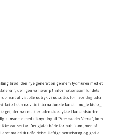
stilling brød .den nye generation gennem lydmuren med et
alerei’ ‘, der igen var svar på informations­samfundets
­dement af visuelle udtryk vi udsættes for hver dag uden
virket af den nævnte interna­tionale kunst – nogle bidrag
aget, der nærmest er uden sidestykke i kunsthistorien.
g kunstnere med tilknytning til “Værkstedet Værst”, kom
r ikke var set før. Det gjaldt både for publikum, men så
eret malerisk udfoldelse. Heftige penselstrøg og grelle