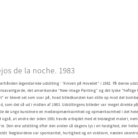
jos de la noche. 1983
erhånden legendari­ske udstilling ‘ ‘Kniven på Hovedet” i 1982. På denne ud
ransavantgarde, det amerikanske “New image Painting” og det tyske ”heftige M
 er blevet set som svar på, hvad billedkunsten kan stille op mod det bombar
, som det så ud i midten af 1983. Udstillingens billeder var meget direkte på
vede de unge kunstnere en medieopmærksomhed og opmærksom­hed i det hele t
gså, at andre der siden 1981 havde arbejdet med et beslægtet maleri, nemli
ie. Den ene udstilling efter den anden så da­gens lys i en hastighed, der helle
ldt. Nøgleordene var spontanitet, hurtighed og en voldsom, næsten ukontroll