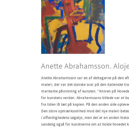
Anette Abrahamsson. Aloje
Anette Abrahamsson var en af deltagerne på den eft
maleri, der var det danske svar på den italienske t
markante påvirkning af kunsten. “Kniven på Hovedet”
for kunstens verden. Abrahamssons billede var et bud
fra tiden lå tæt på kopien. På den anden side ople
Den store opmærksomhed mod det nye maleri betød o
i offentlighedens søgelys, men det er en anden histor
sandelig også for kunstnerne om at holde hovedet ko