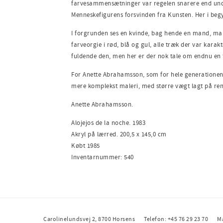
farve­sammensætninger var regelen snarere end undtag
Menneskefigurens forsvinden fra Kunsten. Her i begy
I forgrunden ses en kvinde, bag hende en mand, malet
farveorgie i rød, blå og gul, alle træk der var karak
fuldende den, men her er der nok tale om endnu en 
For Anette Abrahamsson, som for hele generationen, 
mere komplekst maleri, med større vægt lagt på rent
Anette Abrahamsson.
Alojejos de la noche. 1983
Akryl på lærred. 200,5 x 145,0 cm
Købt 1985
Inventarnummer: 540
Carolinelundsvej 2, 8700 Horsens
Telefon: +45 76 29 23 70
M